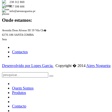
238 312 869
917 598 606
info@airesnogueira.pt
Onde estamos:
Avenida Dom Afonso III 19 Vila Ch�
6270-186 SANTA COMBA
Seia
Contactos
Desenvolvido por
Lopes Garcia.
Copyright � 2014
Aires Nogueira
Quem Somos
Produtos
Contacto