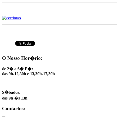
O Nosso Hor�rio:
de
2� a 6� F�:
das
9h-12,30h
e
13,30h-17,30h
S�bados
:
das
9h
�s
13h
Contactos: